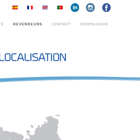
face
insta
face
TS
REVENDEURS
CONTACT
DOWNLOADS