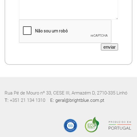
enviar
Rua Pé de Mouro nº 33, CESE III, Armazém D, 2710-335 Linhó
T:
+351 21 134 1310
E:
geral@brightblue.com.pt