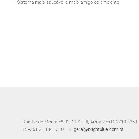
•
Sistema mais saudável e mais amigo do ambiente
Rua Pé de Mouro nº 33, CESE III, Armazém D, 2710-335 L
T:
+351 21 134 1310
E:
geral@brightblue.com.pt