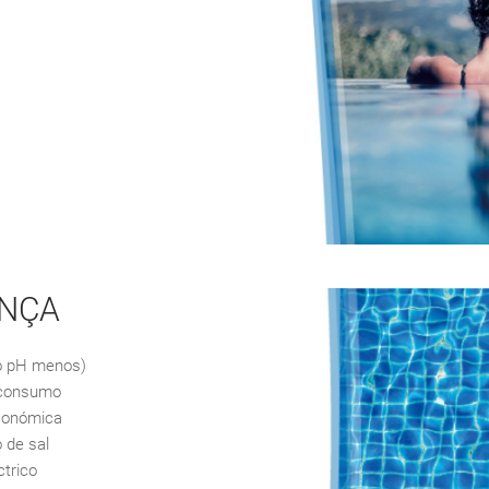
ANÇA
to pH menos)
 consumo
económica
 de sal
trico