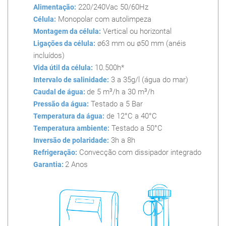
220/240Vac 50/60Hz
Alimentação:
Monopolar com autolimpeza
Célula:
Vertical ou horizontal
Montagem da célula:
ø63 mm ou ø50 mm (anéis
Ligações da célula:
incluídos)
10.500h*
Vida útil da célula:
3 a 35g/l (água do mar)
Intervalo de salinidade:
de 5 m
3
/h a 30 m
3
/h
Caudal de água:
Testado a 5 Bar
Pressão da água:
de 12°C a 40°C
Temperatura da água:
Testado a 50°C
Temperatura ambiente:
3h a 8h
Inversão de polaridade:
Convecção com dissipador integrado
Refrigeração:
2 Anos
Garantia: